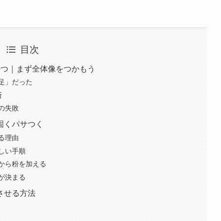
目次
5つ｜まず全体像をつかもう
足」だった
断
の失敗
固くパサつく
る理由
しい手順
から粉を加える
が決まる
させる方法
分