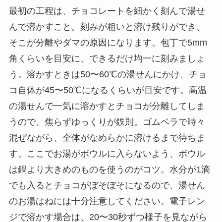
最初の工程は、チョコレートを細かく刻んで湯せ
んで溶かすこと。刻みが粗いと溶け残りができ、
そこが分離やダマの原因になります。包丁で5mm
角くらいを目安に、できるだけ均一に刻みましょ
う。溶かすときは50〜60℃の湯せんにかけ、チョ
コ自体が45〜50℃になるくらいが目安です。高温
の湯せんで一気に溶かすとチョコが分離してしま
うので、焦らずゆっくりが鉄則。ゴムベラで時々
混ぜながら、全体がなめらかに溶けるまで待ちま
す。ここでお湯がボウルに入らないよう、ボウル
は鍋より大きめのものを使うのがコツ。水分が1滴
でも入るとチョコがぼそぼそになるので、湯せん
のお湯はねには十分注意してください。電子レン
ジで溶かす場合は、20〜30秒ずつ様子を見ながら