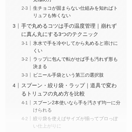
生チョコが固まらない仕組みを知ればト
リュフも怖くない
手で丸めるコツは手の温度管理｜崩れず
に真ん丸にする3つのテクニック
氷水で手を冷やしてから丸めると溶けに
くい
ラップに包んで転がせば手も汚れず形も
決まる
ビニール手袋という第三の選択肢
スプーン・絞り袋・ラップ｜道具で変わ
るトリュフの丸め方を比較
スプーン2本使いなら手を汚さず均一に分
けられる
絞り袋を使えばサイズが揃ってプロっぽ
い仕上がりに