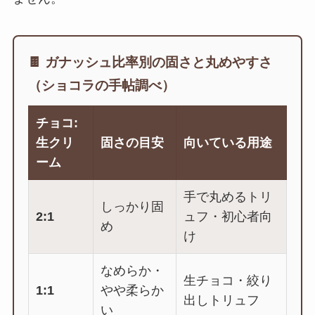
🍫 ガナッシュ比率別の固さと丸めやすさ
（ショコラの手帖調べ）
チョコ:
生クリ
固さの目安
向いている用途
ーム
手で丸めるトリ
しっかり固
2:1
ュフ・初心者向
め
け
なめらか・
生チョコ・絞り
1:1
やや柔らか
出しトリュフ
い