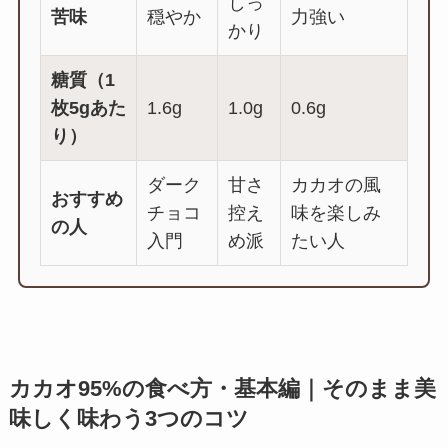
しっ
苦味
穏やか
力強い
かり
糖質（1
枚5gあた
1.6g
1.0g
0.6g
り）
ダーク
甘さ
カカオの風
おすすめ
チョコ
控え
味を楽しみ
の人
入門
め派
たい人
カカオ95%の食べ方・基本編｜そのまま美
味しく味わう3つのコツ