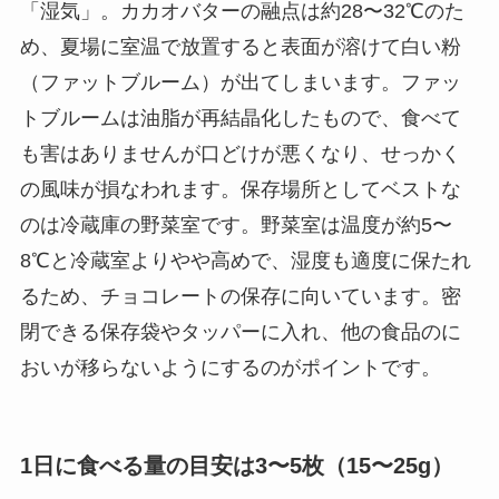
「湿気」。カカオバターの融点は約28〜32℃のた
め、夏場に室温で放置すると表面が溶けて白い粉
（ファットブルーム）が出てしまいます。ファッ
トブルームは油脂が再結晶化したもので、食べて
も害はありませんが口どけが悪くなり、せっかく
の風味が損なわれます。保存場所としてベストな
のは冷蔵庫の野菜室です。野菜室は温度が約5〜
8℃と冷蔵室よりやや高めで、湿度も適度に保たれ
るため、チョコレートの保存に向いています。密
閉できる保存袋やタッパーに入れ、他の食品のに
おいが移らないようにするのがポイントです。
1日に食べる量の目安は3〜5枚（15〜25g）