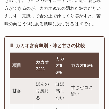
ものです。ワインのテイスティングに近い楽しみ
方ができるのが、カカオ95%の隠れた魅力だとい
えます。意識して舌の上でゆっくり溶かすと、苦
味の向こう側にある風味に気づけるはずです。
🍫 カカオ含有率別・味と甘さの比較
カカ
カカオ
項目
オ8
カカオ95%
72%
6%
ほんの
ほぼ
甘さゼロに
甘さ
り感じ
感じ
近い
る
ない