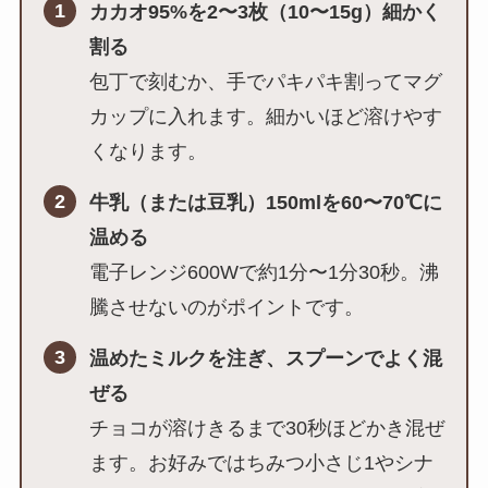
1
カカオ95%を2〜3枚（10〜15g）細かく
割る
包丁で刻むか、手でパキパキ割ってマグ
カップに入れます。細かいほど溶けやす
くなります。
2
牛乳（または豆乳）150mlを60〜70℃に
温める
電子レンジ600Wで約1分〜1分30秒。沸
騰させないのがポイントです。
3
温めたミルクを注ぎ、スプーンでよく混
ぜる
チョコが溶けきるまで30秒ほどかき混ぜ
ます。お好みではちみつ小さじ1やシナ