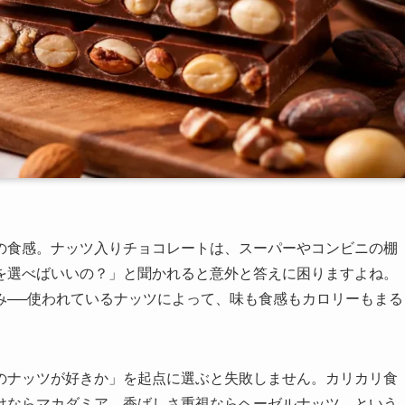
の食感。ナッツ入りチョコレートは、スーパーやコンビニの棚
を選べばいいの？」と聞かれると意外と答えに困りますよね。
み──使われているナッツによって、味も食感もカロリーもまる
のナッツが好きか」を起点に選ぶと失敗しません。カリカリ食
けならマカダミア、香ばしさ重視ならヘーゼルナッツ、という