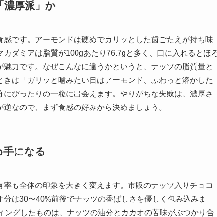
「濃厚派」か
食感です。アーモンドは硬めでカリッとした歯ごたえが持ち味
ダミアは脂質が100gあたり76.7gと多く、口に入れるとほ
が魅力です。なぜこんなに違うかというと、ナッツの脂質量と
ときは「ガリッと噛みたい日はアーモンド、ふわっと溶かした
分にぴったりの一粒に出会えます。やりがちな失敗は、濃厚さ
が逆なので、まず食感の好みから決めましょう。
め手になる
有率も全体の印象を大きく変えます。市販のナッツ入りチョコ
分は30〜40%前後でナッツの香ばしさを優しく包み込みま
ティングしたものは、ナッツの油分とカカオの苦味がぶつかり合