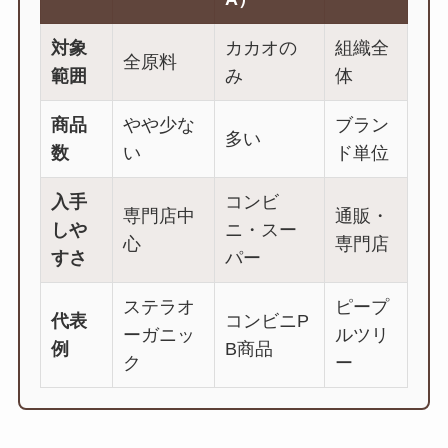
対象
カカオの
組織全
全原料
範囲
み
体
商品
やや少な
ブラン
多い
数
い
ド単位
入手
コンビ
専門店中
通販・
しや
ニ・スー
心
専門店
すさ
パー
ステラオ
ピープ
代表
コンビニP
ーガニッ
ルツリ
例
B商品
ク
ー