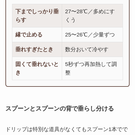
下までしっかり垂
27〜28℃／多めにす
らす
くう
縁で止める
25〜26℃／少量ずつ
垂れすぎたとき
数分おいて冷やす
固くて垂れないと
5秒ずつ再加熱して調
き
整
スプーンとスプーンの背で垂らし分ける
ドリップは特別な道具がなくてもスプーン1本でで