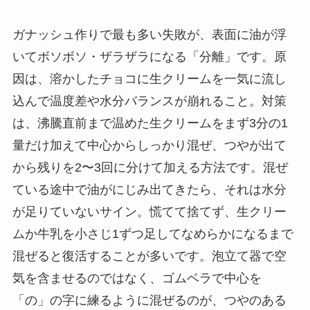
ガナッシュ作りで最も多い失敗が、表面に油が浮
いてボソボソ・ザラザラになる「分離」です。原
因は、溶かしたチョコに生クリームを一気に流し
込んで温度差や水分バランスが崩れること。対策
は、沸騰直前まで温めた生クリームをまず3分の1
量だけ加えて中心からしっかり混ぜ、つやが出て
から残りを2〜3回に分けて加える方法です。混ぜ
ている途中で油がにじみ出てきたら、それは水分
が足りていないサイン。慌てて捨てず、生クリー
ムか牛乳を小さじ1ずつ足してなめらかになるまで
混ぜると復活することが多いです。泡立て器で空
気を含ませるのではなく、ゴムベラで中心を
「の」の字に練るように混ぜるのが、つやのある