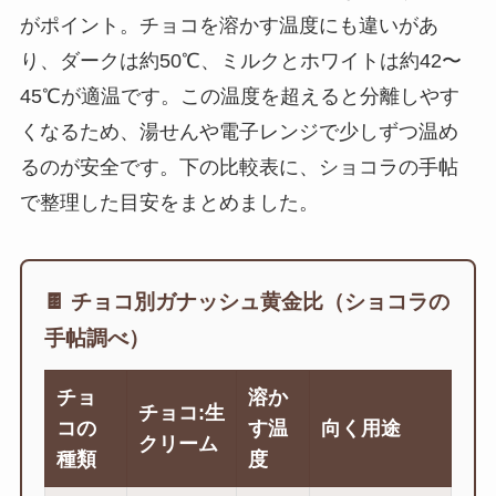
がポイント。チョコを溶かす温度にも違いがあ
り、ダークは約50℃、ミルクとホワイトは約42〜
45℃が適温です。この温度を超えると分離しやす
くなるため、湯せんや電子レンジで少しずつ温め
るのが安全です。下の比較表に、ショコラの手帖
で整理した目安をまとめました。
🍫 チョコ別ガナッシュ黄金比（ショコラの
手帖調べ）
チョ
溶か
チョコ:生
コの
す温
向く用途
クリーム
種類
度