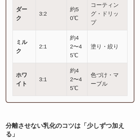
コーティン
ダー
約5
3:2
グ・ドリッ
ク
0℃
プ
約4
ミル
2:1
2〜4
塗り・絞り
ク
5℃
約4
ホワ
色づけ・マ
3:1
2〜4
イト
ーブル
5℃
分離させない乳化のコツは「少しずつ加え
る」