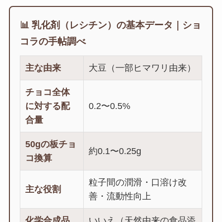
📊 乳化剤（レシチン）の基本データ｜ショ
コラの手帖調べ
主な由来
大豆（一部ヒマワリ由来）
チョコ全体
に対する配
0.2〜0.5%
合量
50gの板チョ
約0.1〜0.25g
コ換算
粒子間の潤滑・口溶け改
主な役割
善・流動性向上
化学合成品
いいえ（天然由来の食品添