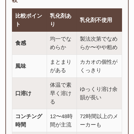
比較ポイン
乳化剤あ
乳化剤不使用
ト
り
均一でな
製法次第でなめ
食感
めらか
らか〜やや粗め
まとまり
カカオの個性が
風味
がある
くっきり
体温で素
ゆっくり溶け余
口溶け
早く溶け
韻が長い
る
コンチング
12〜48時
72時間以上のメ
時間
間が主流
ーカーも