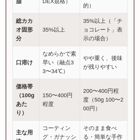
脂
DEX規格）
的）
総カカ
35%以上（「チ
オ固形
35%以上
ョコレート」表
分
示の場合）
なめらかで素
やや重く、後味
口溶け
早い（融点3
が残りやすい
3〜34℃）
価格帯
200〜400円程
（100g
150〜400円
度（50g 100〜2
あた
程度
00円）
り）
コーティン
そのまま食べ
主な用
グ・ガナッシ
る・簡単な手作