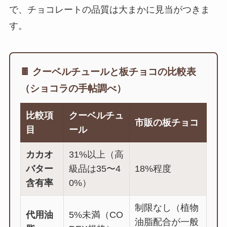
で、チョコレートの品質は大まかに見当がつきま
す。
🍫 クーベルチュールと板チョコの比較表
（ショコラの手帖調べ）
比較項
クーベルチュ
市販の板チョコ
目
ール
カカオ
31%以上（高
バター
級品は35〜4
18%程度
含有率
0%）
制限なし（植物
代用油
5%未満（CO
油脂配合が一般