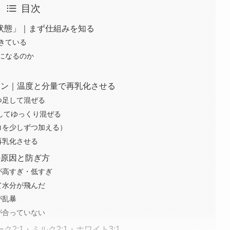
目次
状態」｜まず仕組みを知る
きている
になるのか
ーン｜温度と分量で再乳化させる
つ足して混ぜる
直してゆっくり混ぜる
コを少しずつ加える）
再乳化させる
の原因と防ぎ方
が高すぎ・低すぎ
て水分が飛んだ
が乱暴
が合っていない
:1・ミルク2:1・ホワイト3:1