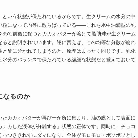
」という状態が保たれているからです。生クリームの水分の中
い粒になって均等に散らばっている——これを水中油滴型の乳
を35℃前後に保つとカカオバターが溶けて脂肪球が生クリーム
なると説明されています。逆に言えば、この均等な分散が崩れ
油と酢に分かれてしまうのと、原理はまったく同じです。乳化
と水分のバランスで保たれている繊細な状態だと覚えておいて
になるのか
いたカカオバターが再び一か所に集まり、油の膜として表面に
カテカした液体が分離する」状態の正体です。同時に、チョコ
くっつききれずにダマになり、全体がモロモロ・ボソボソとし