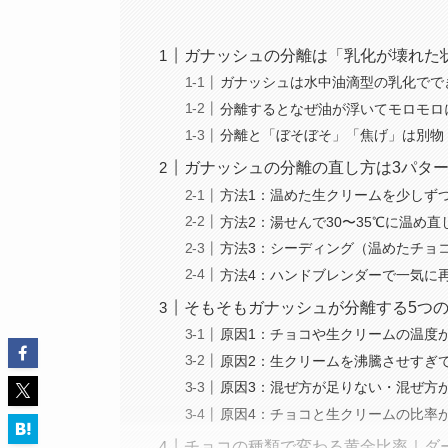
ガナッシュの分離は「乳化が壊れた
ガナッシュは水中油滴型の乳化でで
分離するとなぜ油が浮いてモロモロ
分離と「ぼそぼそ」「焦げ」は別物
ガナッシュの分離の直し方は3パタ
方法1：温めた生クリームを少しず
方法2：湯せんで30〜35℃に温め
方法3：シーディング（温めたチョ
方法4：ハンドブレンダーで一気に
そもそもガナッシュが分離する5つ
原因1：チョコや生クリームの温度
原因2：生クリームを沸騰させすぎ
原因3：混ぜ方が足りない・混ぜ方
原因4：チョコと生クリームの比率
チョコの種類で変わる黄金比率｜ダーク2