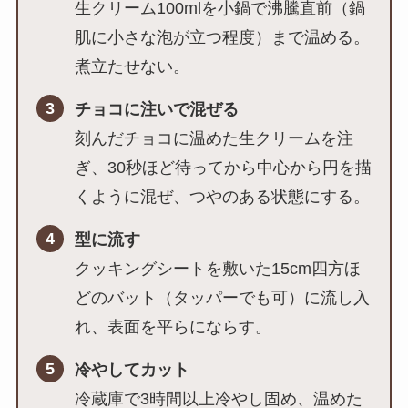
生クリーム100mlを小鍋で沸騰直前（鍋
肌に小さな泡が立つ程度）まで温める。
煮立たせない。
3
チョコに注いで混ぜる
刻んだチョコに温めた生クリームを注
ぎ、30秒ほど待ってから中心から円を描
くように混ぜ、つやのある状態にする。
4
型に流す
クッキングシートを敷いた15cm四方ほ
どのバット（タッパーでも可）に流し入
れ、表面を平らにならす。
5
冷やしてカット
冷蔵庫で3時間以上冷やし固め、温めた