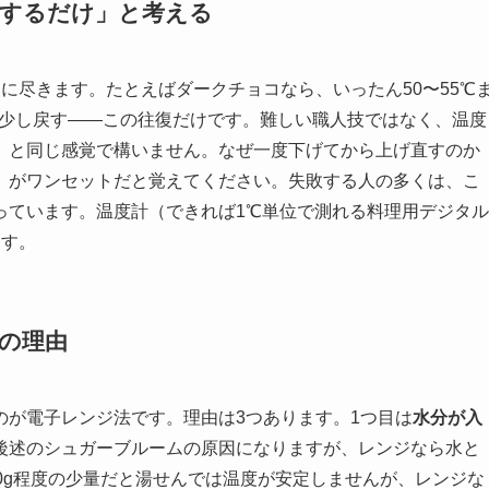
来するだけ」と考える
に尽きます。たとえばダークチョコなら、いったん50〜55℃
℃に少し戻す——この往復だけです。難しい職人技ではなく、温度
」と同じ感覚で構いません。なぜ一度下げてから上げ直すのか
」がワンセットだと覚えてください。失敗する人の多くは、こ
っています。温度計（できれば1℃単位で測れる料理用デジタル
ます。
の理由
のが電子レンジ法です。理由は3つあります。1つ目は
水分が入
後述のシュガーブルームの原因になりますが、レンジなら水と
0g程度の少量だと湯せんでは温度が安定しませんが、レンジな