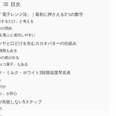
目次
「電子レンジ法」｜最初に押さえる3つの数字
来するだけ」と考える
つの理由
を選ぶと成功しやすい
ツヤと口どけを生むカカオバターの仕組み
種類もある
つの差が出る
ョコ菓子」もある
ク・ミルク・ホワイト3段階温度早見表
る
のか
ら」が肝心
が失敗しない5ステップ
方
ー