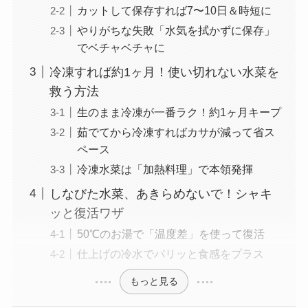
カットして保存すれば7〜10日＆時短に
やりがちな失敗「水気を拭かずに保存」
でベチャベチャに
冷凍すれば約1ヶ月！使い切れない水菜を
救う方法
生のまま冷凍が一番ラク！約1ヶ月キープ
茹でてから冷凍すればカサが減って省ス
ペース
冷凍水菜は「加熱料理」で本領発揮
しなびた水菜、あきらめないで！シャキ
ッと復活ワザ
50℃のお湯で「温度差」を使って復活
仕上げの冷水でパリッと食感をプラス
もっと見る