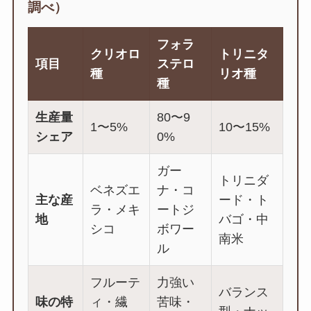
調べ）
フォラ
クリオロ
トリニタ
項目
ステロ
種
リオ種
種
生産量
80〜9
1〜5%
10〜15%
シェア
0%
ガー
トリニダ
ベネズエ
ナ・コ
主な産
ード・ト
ラ・メキ
ートジ
地
バゴ・中
シコ
ボワー
南米
ル
フルーテ
力強い
バランス
味の特
ィ・繊
苦味・