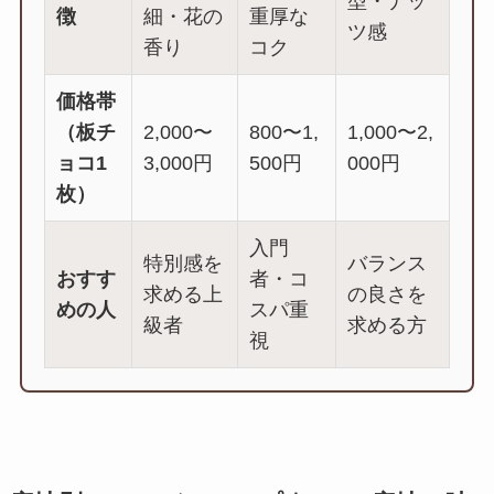
型・ナッ
徴
細・花の
重厚な
ツ感
香り
コク
価格帯
（板チ
2,000〜
800〜1,
1,000〜2,
ョコ1
3,000円
500円
000円
枚）
入門
特別感を
バランス
おすす
者・コ
求める上
の良さを
めの人
スパ重
級者
求める方
視