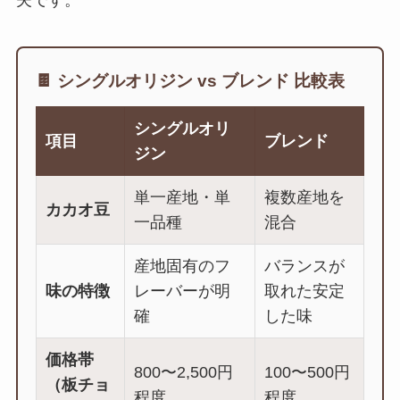
夫です。
🍫 シングルオリジン vs ブレンド 比較表
シングルオリ
項目
ブレンド
ジン
単一産地・単
複数産地を
カカオ豆
一品種
混合
産地固有のフ
バランスが
味の特徴
レーバーが明
取れた安定
確
した味
価格帯
800〜2,500円
100〜500円
（板チョ
程度
程度