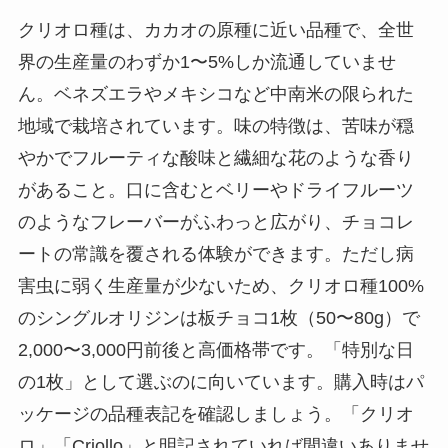
クリオロ種は、カカオの原種に近い品種で、全世
界の生産量のわずか1〜5%しか流通していませ
ん。ベネズエラやメキシコなど中南米の限られた
地域で栽培されています。味の特徴は、苦味が穏
やかでフルーティな酸味と繊細な花のような香り
があること。口に含むとベリーやドライフルーツ
のようなフレーバーがふわっと広がり、チョコレ
ートの常識を覆される体験ができます。ただし病
害虫に弱く生産量が少ないため、クリオロ種100%
のシングルオリジンは板チョコ1枚（50〜80g）で
2,000〜3,000円前後と高価格帯です。「特別な日
の1枚」として選ぶのに向いています。購入時はパ
ッケージの品種表記を確認しましょう。「クリオ
ロ」「Criollo」と明記されていれば間違いありませ