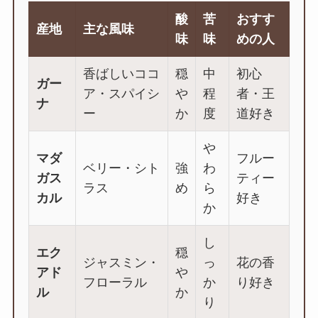
酸
苦
おすす
産地
主な風味
味
味
めの人
香ばしいココ
穏
中
初心
ガー
ア・スパイシ
や
程
者・王
ナ
ー
か
度
道好き
や
マダ
フルー
ベリー・シト
強
わ
ガス
ティー
ラス
め
ら
カル
好き
か
し
エク
穏
ジャスミン・
っ
花の香
アド
や
フローラル
か
り好き
ル
か
り