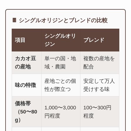
🍫 シングルオリジンとブレンドの比較
シングルオリ
項目
ブレンド
ジン
カカオ豆
単一の国・地
複数の産地を
の産地
域・農園
配合
産地ごとの個
安定して万人
味の特徴
性が際立つ
受けする味
価格帯
1,000〜3,000
100〜300円
（50〜80
円程度
程度
g）