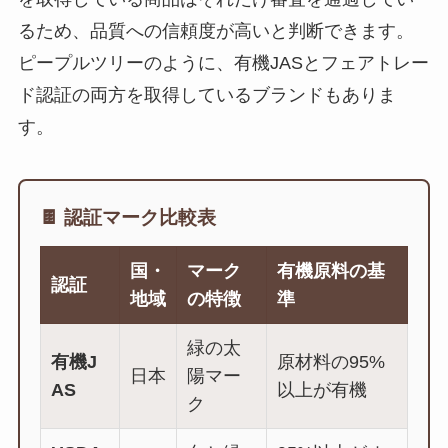
るため、品質への信頼度が高いと判断できます。
ピープルツリーのように、有機JASとフェアトレー
ド認証の両方を取得しているブランドもありま
す。
🍫 認証マーク比較表
国・
マーク
有機原料の基
認証
地域
の特徴
準
緑の太
有機J
原材料の95%
日本
陽マー
AS
以上が有機
ク