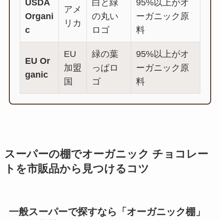
USDA
白と緑
95%以上がオ
アメ
Organi
の丸い
ーガニック原
リカ
c
ロゴ
料
EU
緑の葉
95%以上がオ
EU Or
加盟
っぱロ
ーガニック原
ganic
国
ゴ
料
スーパーの棚でオーガニック チョコレー
トを市販品から見つけるコツ
一般スーパーで探すなら「オーガニック棚」