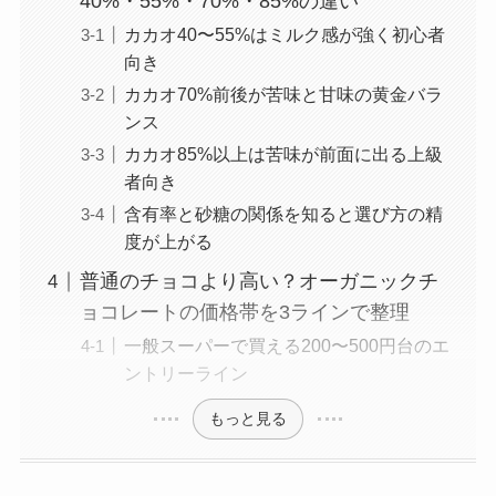
40%・55%・70%・85%の違い
カカオ40〜55%はミルク感が強く初心者
向き
カカオ70%前後が苦味と甘味の黄金バラ
ンス
カカオ85%以上は苦味が前面に出る上級
者向き
含有率と砂糖の関係を知ると選び方の精
度が上がる
普通のチョコより高い？オーガニックチ
ョコレートの価格帯を3ラインで整理
一般スーパーで買える200〜500円台のエ
ントリーライン
もっと見る